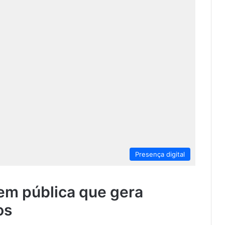
Presença digital
gem pública que gera
os