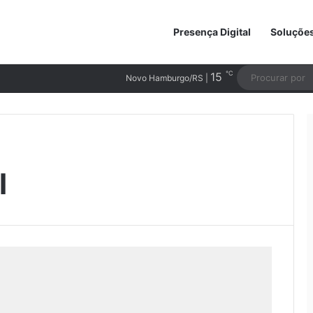
Presença Digital
Soluçõe
℃
15
Novo Hamburgo/RS |
l