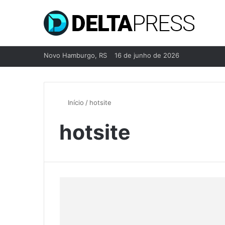
Novo Hamburgo, RS
16 de junho de 2026
Início
/
hotsite
hotsite