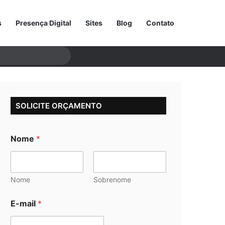
s
Presença Digital
Sites
Blog
Contato
Procurar
por
SOLICITE ORÇAMENTO
Nome
*
Nome
Sobrenome
E-mail
*