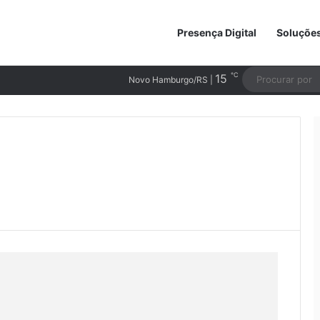
Presença Digital
Soluçõe
℃
15
Novo Hamburgo/RS |